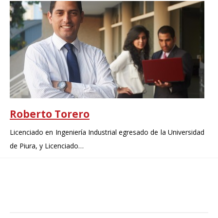
Roberto Torero
Licenciado en Ingeniería Industrial egresado de la Universidad
P
de Piura, y Licenciado…
f