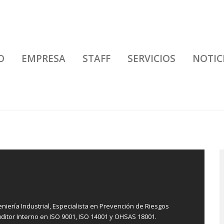
O
EMPRESA
STAFF
SERVICIOS
NOTIC
iería Industrial, Especialista en Prevención de Riesgos
uditor Interno en ISO 9001, ISO 14001 y OHSAS 18001.